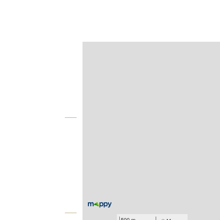
Afficher sur la carte :
Agence
Vue globale
2
Surface totale : 91,6 m
Type d'appartement : T4
Nombre de pièces : 4
[Voir le détail]
Année construction : 1981
Équipements
500 m