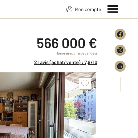
Mon compte
566 000 €
Honoraires charge vendeur
21 avis (achat/vente) : 7,9/10