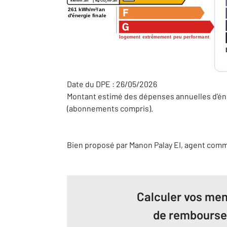
kg CO
/m
.an
kWh/m
.an
2
261 kWh/m²/an
d'énergie finale
logement extrêmement peu performant
Date du DPE : 26/05/2026
Montant estimé des dépenses annuelles d'éne
(abonnements compris).
Bien proposé par
Manon
Palay
EI
, agent comm
Calculer vos men
de rembours