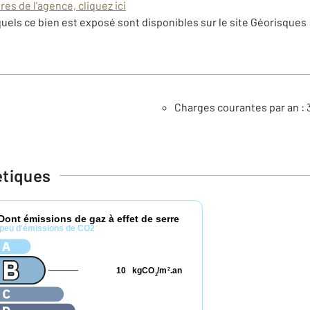
es de l'agence, cliquez ici
uels ce bien est exposé sont disponibles sur le site Géorisques 
Charges courantes par an : 
étiques
Dont émissions de gaz à effet de serre
peu d'émissions de CO2
10
kgCO
/m
.an
2
2