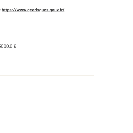
:
https://www.georisques.gouv.fr/
3000,0 €