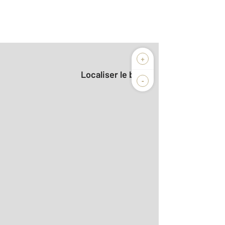
+
Localiser le bien
-
2
cien