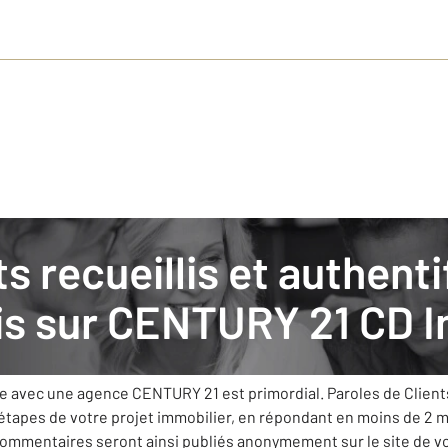
s clients donnent leurs avis
is sur
CENTURY 21 CD 
fixée comme priorité de vous apporter le meilleur service et me
ue avec une agence CENTURY 21 est primordial. Paroles de Clien
 étapes de votre projet immobilier, en répondant en moins de 2 
 commentaires seront ainsi publiés anonymement sur le site de 