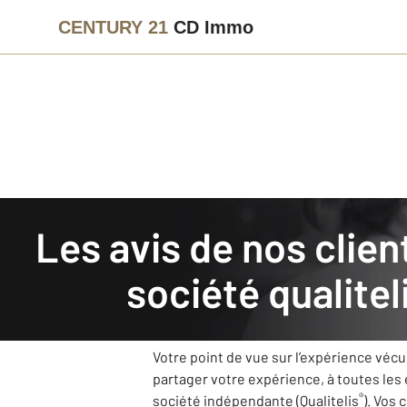
CENTURY 21
CD Immo
Agence immobilière
Avis de nos clients
Les avis de nos clients recueillis et authentifiés par la
CENTURY 21 CD Immo
: no
société qualitel
Notre agence CENTURY 21 CD Immo s’est 
vos retours.
Votre point de vue sur l’expérience véc
partager votre expérience, à toutes les
®
société indépendante (Qualitelis
). Vos