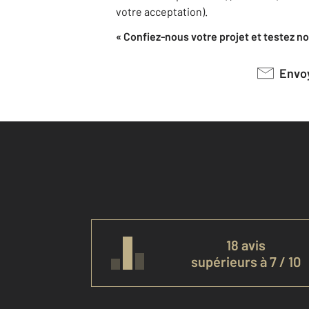
votre acceptation).
« Confiez-nous votre projet et testez not
Env
18 avis
supérieurs à 7 / 10