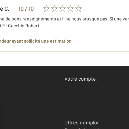
sé
C.
10
/ 10
nne de bons renseignements et il ne nous brusque pas. Si une vent
t Mr Cecchin Robert
endeur
ayant sollicité une estimation
Votre compte :
Accéder à mon compte
Offres d'emploi