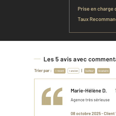
Prise en charge d
Taux Recommand
Les
5
avis avec commenta
Trier par :
|
+ récent
+ ancien
bailleur
locataire
Marie-Hélène
D.
Agence très sérieuse
08 octobre 2025 -
Client