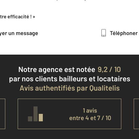
re efficacité ! »
oyer un message
Téléphoner
Notre agence est notée
9,2 / 10
par nos clients
bailleurs et locataires
Avis authentifiés par Qualitelis
1 avis
entre 4 et 7 / 10