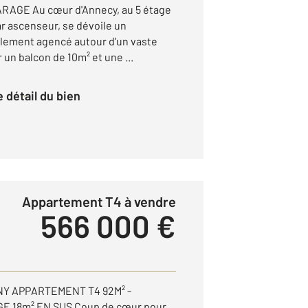
RAGE Au cœur d'Annecy, au 5 étage
r ascenseur, se dévoile un
lement agencé autour d'un vaste
 un balcon de 10m² et une ...
le détail du bien
Appartement T4 à vendre
566 000 €
Y APPARTEMENT T4 92M² -
E 18m² EN SUS Coup de cœur pour