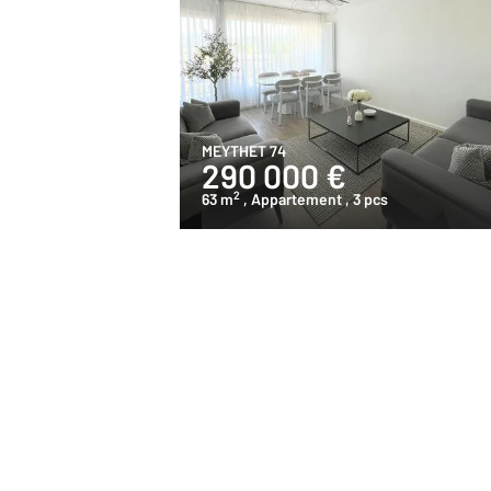
MEYTHET 74
290 000 €
2
63 m
, Appartement
, 3 pcs