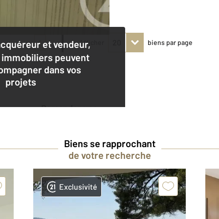
1
acquéreur et vendeur,
Afficher
biens par page
 immobiliers peuvent
ompagner dans vos
projets
Demander une
estimation
Biens se rapprochant
de votre recherche
Exclusivité