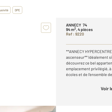
usivité
DPE
ANNECY 74
2
94 m
, 4 pièces
Ref : 9220
**ANNECY HYPERCENTRE A
ascenseur** Idéalement si
découvrez ce bel appartem
emplacement privilégié, 
écoles et de l'ensemble de
Voir 