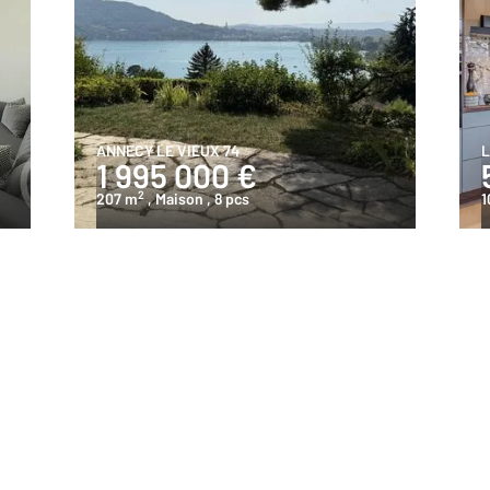
ANNECY LE VIEUX 74
L
1 995 000 €
2
207 m
, Maison
, 8 pcs
1