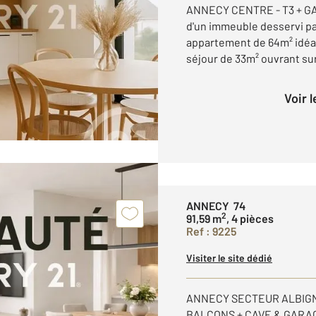
ANNECY CENTRE - T3 + GA
d'un immeuble desservi pa
appartement de 64m² idéa
séjour de 33m² ouvrant sur
Voir 
ANNECY 74
2
91,59 m
, 4 pièces
Ref : 9225
Visiter le site dédié
ANNECY SECTEUR ALBIGN
BALCONS + CAVE & GARAG