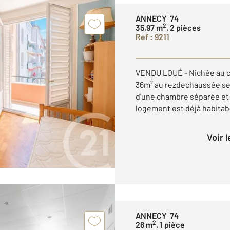
ANNECY 74
2
35,97 m
, 2 pièces
Ref : 9211
VENDU LOUÉ - Nichée au c
36m² au rezdechaussée se
d'une chambre séparée et 
logement est déjà habitabl
Voir 
ANNECY 74
2
26 m
, 1 pièce