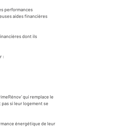
 les performances
euses aides financières
inancières dont ils
 :
rimeRénov’ qui remplace le
t pas si leur logement se
ormance énergétique de leur