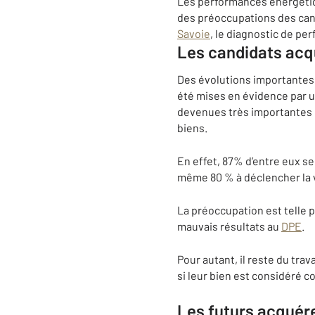
Les performances énergétiq
des préoccupations des candi
Savoie
, le diagnostic de pe
Les candidats acq
Des évolutions importantes
été mises en évidence par u
devenues très importantes po
biens.
En effet, 87% d’entre eux s
même 80 % à déclencher la v
La préoccupation est telle p
mauvais résultats au
DPE
.
Pour autant, il reste du trav
si leur bien est considéré 
Les futurs acquére