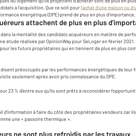
ues du logement qu’ils projettent d’acheter sont de plus en pl
dats à l’acquisition. Que ce soit pour
l’achat d’une maison ou d
rformance énergétique (DPE) prend de plus en plus d’importance.
uéreurs attachent de plus en plus d’impor
 dans la mentalité des candidats acquéreurs en matière de per
ne étude réalisée par OpinionWay pour SeLoger en février 2021. E
ur les futurs propriétaires qui en tiennent de plus en plus comp
e disent préoccupés par les performances énergétiques de leur fu
isite seulement après avoir pris connaissance du DPE.
our 23 % d’entre eux qu’ils sont prêts à reconsidérer l’opportunit
ail d’information à faire du côté des propriétaires vendeurs car i
comme une « passoire thermique ».
urs ne sont plus refroidis par les travaux