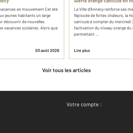
nnecy
Alerte orange canicule en H
s vacances en mouvement Cet été
La Ville d’Annecy renforce ses m
aux jeunes habitants un large
l’épisode de fortes chaleurs, la 
r découvrir de nouvelles
canicule à compter du mercredi 29
es vacances scolaires. Alors que
l’activation du niveau orange du
permettant ...
03 août 2026
Lire plus
Voir tous les articles
Votre compte :
Accéder à mon compte